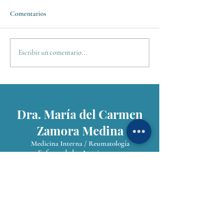
Comentarios
Reproductive Environment in
Invitación al prog
Escribir un comentario...
Patients with SLE
y Salud de HITN T
para platicar sobre
Enfermedades Aut
Dra. María del Carmen
Zamora Medina
Medicina Interna / Reumatología
Enfermedades Autoinmunes
CDMX
Hospital Médica Sur