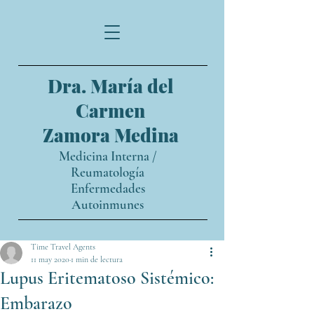
Dra. María
del
Carmen
Zamora Medina
Medicina Interna /
Reumatología
Enfermedades
Autoinmunes
Time Travel Agents
11 may 2020
1 min de lectura
Lupus Eritematoso Sistémico:
Embarazo